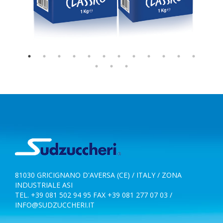
81030 GRICIGNANO D'AVERSA (CE) / ITALY / ZONA
INDUSTRIALE ASI
TEL. +39 081 502 94 95 FAX +39 081 277 07 03 /
INFO@SUDZUCCHERI.IT